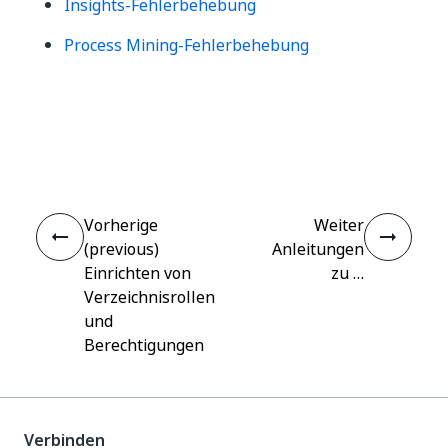
Insights-Fehlerbehebung
Process Mining-Fehlerbehebung
Ja
Nein
thumb_up
thumb_down
Vorherige
Weiter
(previous)
Anleitungen
Einrichten von
zu …
Verzeichnisrollen
und
Berechtigungen
Verbinden