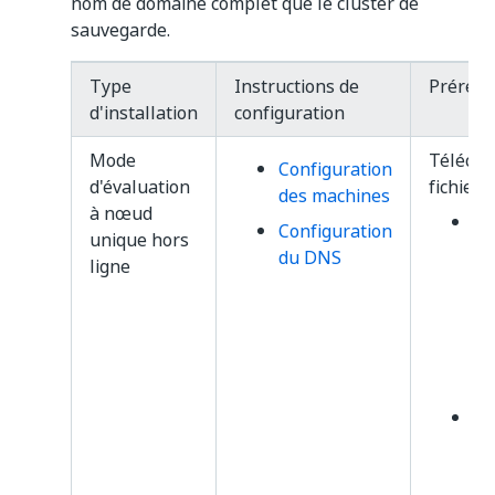
nom de domaine complet que le cluster de
sauvegarde.
Type
Instructions de
Prérequ
d'installation
configuration
Mode
Télécha
Configuration
d'évaluation
fichiers
des machines
à nœud
sf
Configuration
unique hors
-
O
du DNS
ligne
Vo
in
le
de
té
sf
-
O
Vo