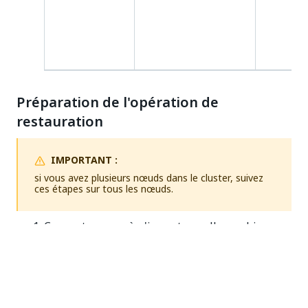
le
de
té
Préparation de l'opération de
restauration
IMPORTANT :
si vous avez plusieurs nœuds dans le cluster, suivez
ces étapes sur tous les nœuds.
Connectez-vous à n'importe quelle machine.
Pour créer le dossier
, exécutez :
/opt/UiPathAutomationSuite