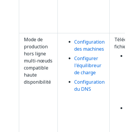
inf
le
de
té
Mode de
Télécha
Configuration
production
fichiers
des machines
hors ligne
sf
Configurer
multi-nœuds
-
O
l'équilibreur
compatible
Vo
de charge
haute
in
disponibilité
Configuration
le
du DNS
de
té
sf
-
O
Vo
inf