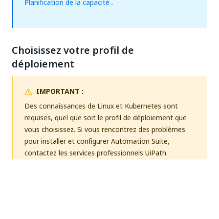
Planification de la capacité
.
Choisissez votre profil de
déploiement
IMPORTANT :
Des connaissances de Linux et Kubernetes sont
requises, quel que soit le profil de déploiement que
vous choisissez. Si vous rencontrez des problèmes
pour installer et configurer Automation Suite,
contactez les services professionnels UiPath.
Une fois le déploiement démarré, vous ne pouvez pas
passer/procéder à la mise à niveau d'un profil de
déploiement à un autre.
Avant de choisir votre profil de déploiement, veuillez