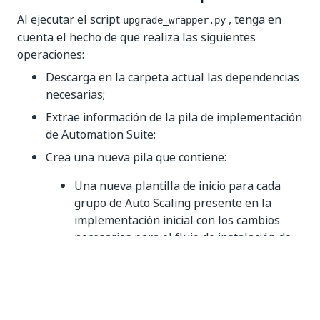
Al ejecutar el script
, tenga en
upgrade_wrapper.py
cuenta el hecho de que realiza las siguientes
operaciones:
Descarga en la carpeta actual las dependencias
necesarias;
Extrae información de la pila de implementación
de Automation Suite;
Crea una nueva pila que contiene:
Una nueva plantilla de inicio para cada
grupo de Auto Scaling presente en la
implementación inicial con los cambios
necesarios para el flujo de instalación de
la nueva versión;
Una política de IAM adjunta al rol de IAM
utilizada por los nodos de Automation
Suite que permite la operación