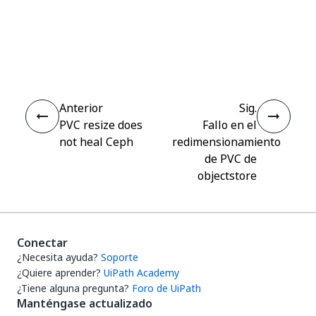
Sí
No
thumb_up
thumb_down
Anterior
Sig.
PVC resize does
Fallo en el
not heal Ceph
redimensionamiento
de PVC de
objectstore
Conectar
¿Necesita ayuda?
Soporte
¿Quiere aprender?
UiPath Academy
¿Tiene alguna pregunta?
Foro de UiPath
Manténgase actualizado