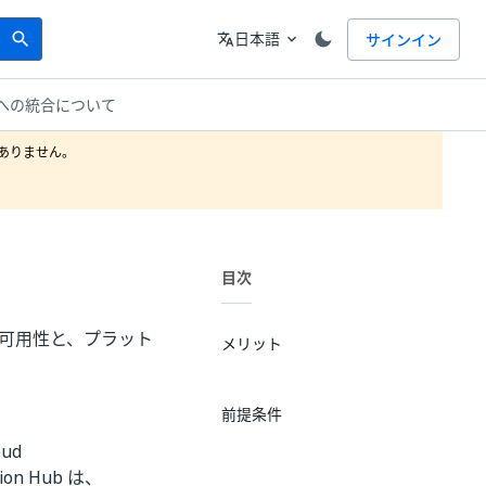
Search
言語
日本語
サインイン
search
translate
expand_more
oud への統合について
りません。

目次
ービスの可用性と、プラット
メリット
前提条件
oud
n Hub は、