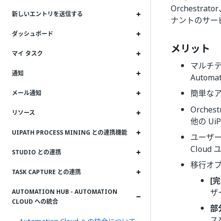
Orchestrat
新しいエントリを送信する
ナントのサー
ダッシュボード
メリット
マイ タスク
マルチテナ
通知
Autom
簡単なア
メール通知
Orche
リソース
他の Ui
UIPATH PROCESS MINING との連携機能
ユーザー管
Clou
STUDIO との連携
移行オプ
TASK CAPTURE との連携
[
ザ
AUTOMATION HUB - AUTOMATION
CLOUD への統合
部
ス