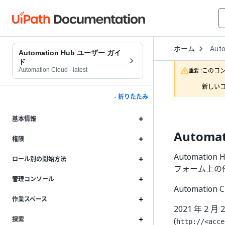
Open
ホーム
Aut
Drop
Automation Hub ユーザー ガイ
to
ド
choo
Automation Cloud
·
latest
このコ
重要 :
produ
新しいコ
- 折りたたみ
基本情報
Automa
権限
Automatio
ロール別の開始方法
フォーム上の他
管理コンソール
Automatio
作業スペース
2021 年 2 月 
探索
(
http://<acce