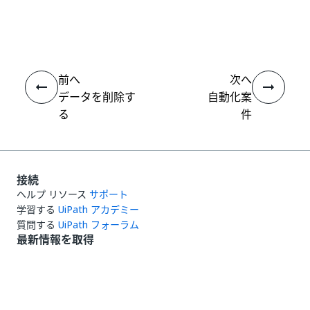
いい
はい
thumb_up
thumb_down
え
前へ
次へ
データを削除す
自動化案
る
件
接続
ヘルプ リソース
サポート
学習する
UiPath アカデミー
質問する
UiPath フォーラム
最新情報を取得