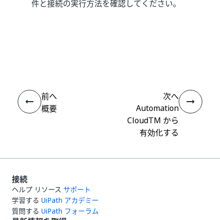
件と接続の実行方法を確認してください。
いい
はい
thumb_up
thumb_down
え
前へ
次へ
Automation
概要
CloudTM から
有効化する
接続
ヘルプ リソース
サポート
学習する
UiPath アカデミー
質問する
UiPath フォーラム