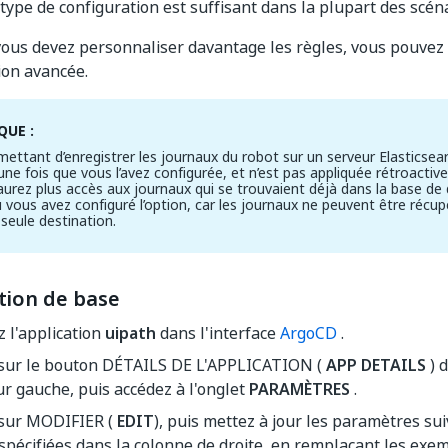
 type de configuration est suffisant dans la plupart des scéna
 vous devez personnaliser davantage les règles, vous pouvez 
ion avancée.
UE :
rmettant d’enregistrer les journaux du robot sur un serveur Elasticsea
une fois que vous l’avez configurée, et n’est pas appliquée rétroactive
aurez plus accès aux journaux qui se trouvaient déjà dans la base d
ous avez configuré l’option, car les journaux ne peuvent être récupé
 seule destination.
tion de base
z l'application
uipath
dans l'interface
ArgoCD
.
 sur le bouton DÉTAILS DE L'APPLICATION (
APP DETAILS
) d
r gauche, puis accédez à l'onglet
PARAMÈTRES
.
 sur MODIFIER (
EDIT
), puis mettez à jour les paramètres sui
spécifiées dans la colonne de droite, en remplaçant les exe