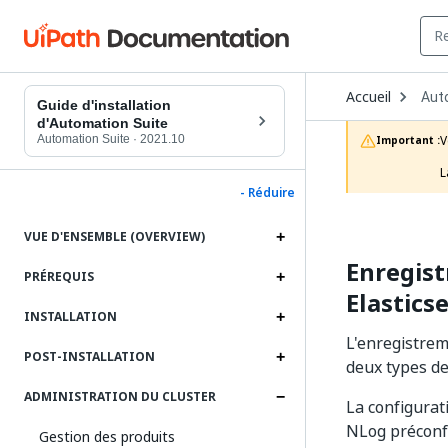
Ope
Accueil
Aut
Dro
Guide d'installation
to
d'Automation Suite
choo
Automation Suite
·
2021.10
V
Important :
prod
L
- Réduire
VUE D'ENSEMBLE (OVERVIEW)
Enregis
PRÉREQUIS
Elastics
INSTALLATION
L'enregistrem
POST-INSTALLATION
deux types de
ADMINISTRATION DU CLUSTER
La configurati
NLog préconfi
Gestion des produits