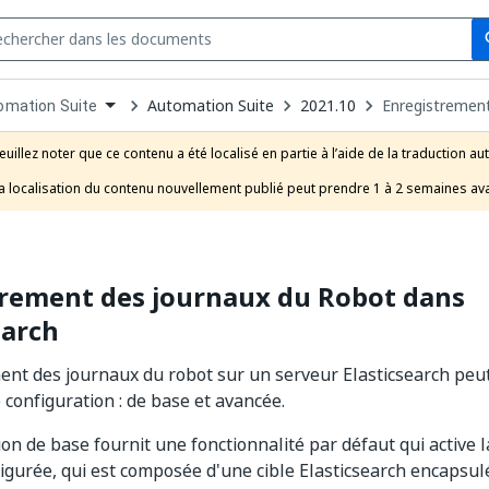
Se
s
n
Automation Suite
2021.10
Enregistrement
omation Suite
pdown
se
euillez noter que ce contenu a été localisé en partie à l’aide de la traduction au
uct
a localisation du contenu nouvellement publié peut prendre 1 à 2 semaines ava
trement des journaux du Robot dans
earch
ent des journaux du robot sur un serveur Elasticsearch peut 
 configuration : de base et avancée.
on de base fournit une fonctionnalité par défaut qui active l
gurée, qui est composée d'une cible Elasticsearch encapsul