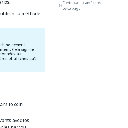
rios.
Contribuez à améliorer
cette page
utiliser la méthode
rch ne devient
ment. Cela signifie
e données au
rés et affichés qu’à
ans le coin
vants avec les
mples par vos