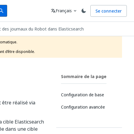
arch
Langue
Français
Se connecter
earch
translate
expand_more
 des journaux du Robot dans Elasticsearch
tomatique.

nt d’être disponible.
Sommaire de la page
Configuration de base
être réalisé via
Configuration avancée
a cible Elasticsearch
ée dans une cible