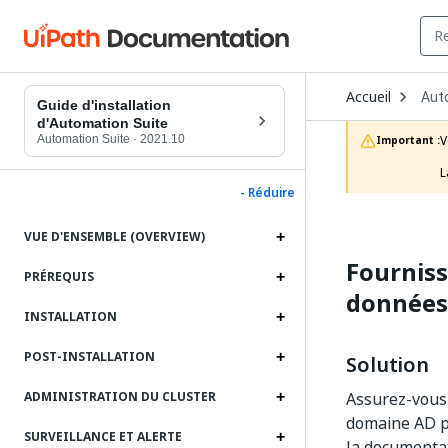
Ope
Accueil
Aut
Dro
Guide d'installation
to
d'Automation Suite
choo
Automation Suite
·
2021.10
V
Important :
prod
L
- Réduire
VUE D'ENSEMBLE (OVERVIEW)
Fourniss
PRÉREQUIS
données
INSTALLATION
POST-INSTALLATION
Solution
Assurez-vous 
ADMINISTRATION DU CLUSTER
domaine AD po
SURVEILLANCE ET ALERTE
la documentat