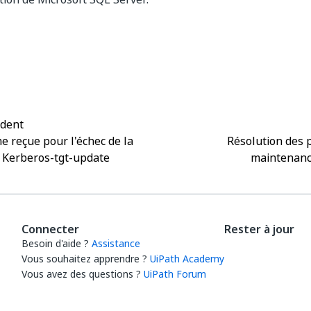
Oui
Non
thumb_up
thumb_down
édent
e reçue pour l'échec de la
Résolution des 
 Kerberos-tgt-update
maintenan
Connecter
Rester à jour
Besoin d'aide ?
Assistance
Vous souhaitez apprendre ?
UiPath Academy
Vous avez des questions ?
UiPath Forum