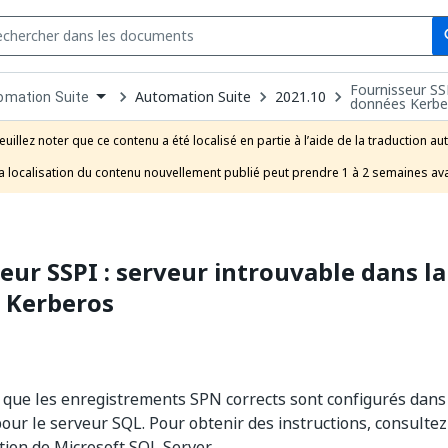
Se
s
Fournisseur SSP
n
Automation Suite
2021.10
omation Suite
données Kerbe
pdown
se
euillez noter que ce contenu a été localisé en partie à l’aide de la traduction au
uct
a localisation du contenu nouvellement publié peut prendre 1 à 2 semaines ava
eur SSPI : serveur introuvable dans la
 Kerberos
que les enregistrements SPN corrects sont configurés dans 
ur le serveur SQL. Pour obtenir des instructions, consulte
ion de Microsoft SQL Server.