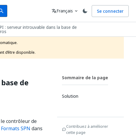
arch
Langue
Français
Se connecter
earch
translate
expand_more
I : serveur introuvable dans la base de
ros
tomatique.

nt d’être disponible.
Sommaire de la page
 base de
Solution
le contrôleur de
Contribuez à améliorer
z
Formats SPN
dans
cette page