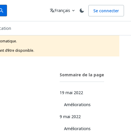
arch
Langue
Français
Se connecter
earch
translate
expand_more
cation
tomatique.

nt d’être disponible.
Sommaire de la page
19 mai 2022
Améliorations
9 mai 2022
Améliorations