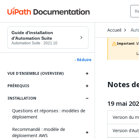
Ope
Accueil
Aut
Dro
Guide d'installation
to
d'Automation Suite
choo
Automation Suite
·
2021.10
V
Important :
prod
L
- Réduire
VUE D'ENSEMBLE (OVERVIEW)
Notes de
PRÉREQUIS
INSTALLATION
19 mai 20
Questions et réponses : modèles de
déploiement
Version du 
Recommandé : modèle de
Version d'Au
déploiement AWS