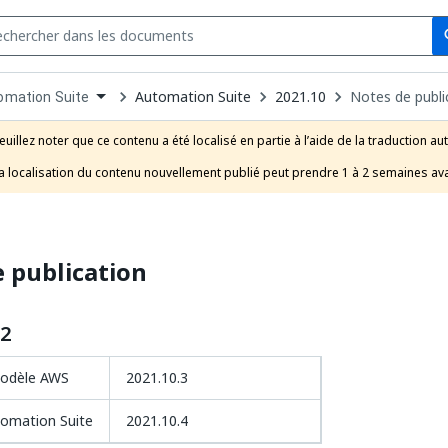
Se
s
n
Automation Suite
2021.10
Notes de publi
omation Suite
pdown
se
euillez noter que ce contenu a été localisé en partie à l’aide de la traduction au
uct
a localisation du contenu nouvellement publié peut prendre 1 à 2 semaines ava
 publication
22
modèle AWS
2021.10.3
tomation Suite
2021.10.4