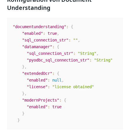
Understanding
"documentunderstanding"
:
{
"enabled"
:
true
,
"sql_connection_str"
:
""
,
"datamanager"
:
{
"sql_connection_str"
:
"String"
,
"pyodbc_sql_connection_str"
:
"String"
}
,
"extendedOcr"
:
{
"enabled"
:
null
,
"license"
:
"license obtained"
}
,
"modernProjects"
:
{
"enabled"
:
true
}
}