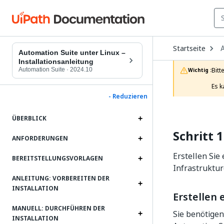
O
Startseite
D
Automation Suite unter Linux –
t
Installationsanleitung
c
Automation Suite
·
2024.10
Bitt
Wichtig :
p
Es k
- Reduzieren
ÜBERBLICK
Schritt 
ANFORDERUNGEN
Erstellen Sie
BEREITSTELLUNGSVORLAGEN
Infrastruktur
ANLEITUNG: VORBEREITEN DER
INSTALLATION
Erstellen
MANUELL: DURCHFÜHREN DER
Sie benötige
INSTALLATION