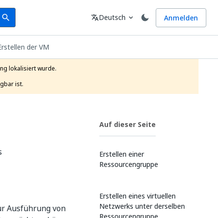
earch
Sprache
Deutsch
Anmelden
search
translate
expand_more
 Erstellen der VM
g lokalisiert wurde.

gbar ist.
Auf dieser Seite
s
Erstellen einer
Ressourcengruppe
Erstellen eines virtuellen
Netzwerks unter derselben
ur Ausführung von
Ressourcengruppe