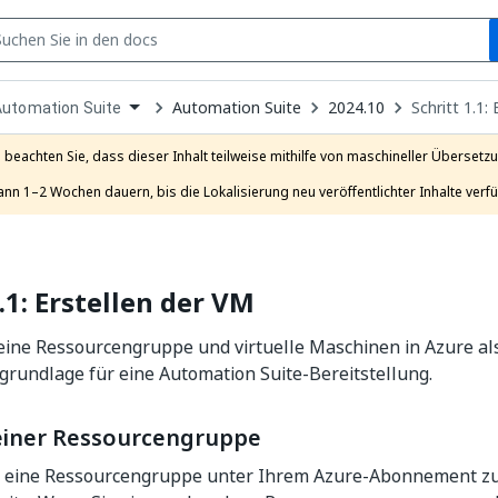
S
pen
Automation Suite
2024.10
Schritt 1.1:
Automation Suite
ropdown
o
hoose
e beachten Sie, dass dieser Inhalt teilweise mithilfe von maschineller Übersetzun
roduct
ann 1–2 Wochen dauern, bis die Lokalisierung neu veröffentlichter Inhalte verfü
1.1: Erstellen der VM
 eine Ressourcengruppe und virtuelle Maschinen in Azure al
grundlage für eine Automation Suite-Bereitstellung.
 einer Ressourcengruppe
n eine Ressourcengruppe unter Ihrem Azure-Abonnement z