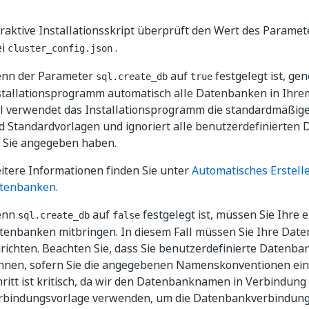
eraktive Installationsskript überprüft den Wert des Parame
ei
.
cluster_config.json
nn der Parameter
auf
festgelegt ist, gen
sql.create_db
true
stallationsprogramm automatisch alle Datenbanken in Ihr
ll verwendet das Installationsprogramm die standardmäß
d Standardvorlagen und ignoriert alle benutzerdefinierte
e Sie angegeben haben.
itere Informationen finden Sie unter
Automatisches Erstelle
tenbanken
.
enn
auf
festgelegt ist, müssen Sie Ihre 
sql.create_db
false
tenbanken mitbringen. In diesem Fall müssen Sie Ihre Dat
nrichten. Beachten Sie, dass Sie benutzerdefinierte Date
nnen, sofern Sie die angegebenen Namenskonventionen einh
hritt ist kritisch, da wir den Datenbanknamen in Verbindung 
rbindungsvorlage verwenden, um die Datenbankverbindung