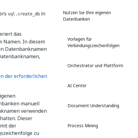
Nutzen Sie Ihre eigenen
ters
in
sql.create_db
Datenbanken
eriert das
Vorlagen für
em Namen. In diesem
Verbindungszeichenfolgen
igen Datenbanknamen
n Datenbanknamen,
Orchestrator und Plattform
n der erforderlichen
AI Center
eigenen
enbanken manuell
Document Understanding
nbanknamen verwenden
alten. Dieser
mit der
Process Mining
szeichenfolge zu