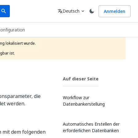
earch
Sprache
Deutsch
Anmelden
search
translate
expand_more
onfiguration
g lokalisiert wurde.

gbar ist.
Auf dieser Seite
onsparameter, die
Workflow zur
det werden.
Datenbankerstellung
Automatisches Erstellen der
erforderlichen Datenbanken
n mit dem folgenden