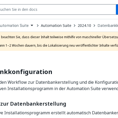
S
pen
Automation Suite
2024.10
Datenbankk
Automation Suite
ropdown
o
hoose
e beachten Sie, dass dieser Inhalt teilweise mithilfe von maschineller Übersetzun
roduct
ann 1–2 Wochen dauern, bis die Lokalisierung neu veröffentlichter Inhalte verfü
nkkonfiguration
 den Workflow zur Datenbankerstellung und die Konfigurati
iven Installationsprogramm in der Automation Suite verwen
zur Datenbankerstellung
ive Installationsprogramm erstellt automatisch Datenbanke