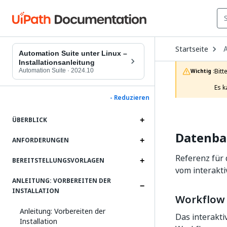
O
Startseite
D
Automation Suite unter Linux –
t
Installationsanleitung
c
Automation Suite
·
2024.10
Bitt
Wichtig :
p
Es k
- Reduzieren
ÜBERBLICK
Datenba
ANFORDERUNGEN
Referenz für
BEREITSTELLUNGSVORLAGEN
vom interakt
ANLEITUNG: VORBEREITEN DER
INSTALLATION
Workflow 
Anleitung: Vorbereiten der
Das interakt
Installation