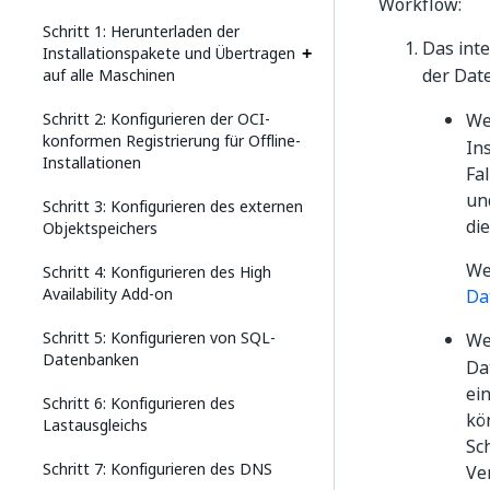
Workflow:
Schritt 1: Herunterladen der
Das int
Installationspakete und Übertragen
der Dat
auf alle Maschinen
Schritt 2: Konfigurieren der OCI-
We
konformen Registrierung für Offline-
In
Installationen
Fa
un
Schritt 3: Konfigurieren des externen
di
Objektspeichers
We
Schritt 4: Konfigurieren des High
Availability Add-on
Da
Schritt 5: Konfigurieren von SQL-
W
Datenbanken
Da
ei
Schritt 6: Konfigurieren des
kö
Lastausgleichs
Sc
Schritt 7: Konfigurieren des DNS
Ve