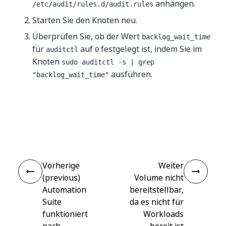
anhängen.
/etc/audit/rules.d/audit.rules
Starten Sie den Knoten neu.
Überprüfen Sie, ob der Wert
backlog_wait_time
für
auf
festgelegt ist, indem Sie im
auditctl
0
Knoten
sudo auditctl -s | grep
ausführen.
"backlog_wait_time"
Ja
Nein
thumb_up
thumb_down
Vorherige
Weiter
(previous)
Volume nicht
Automation
bereitstellbar,
Suite
da es nicht für
funktioniert
Workloads