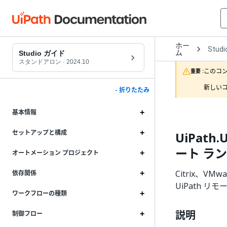
ホー
Open
Studi
ム
Dropd
Studio ガイド
to
スタンドアロン
·
2024.10
choos
このコ
重要 :
produc
新しいコ
- 折りたたみ
基本情報
セットアップと構成
UiPath.
ート ラ
オートメーション プロジェクト
Citrix、VM
依存関係
UiPath 
ワークフローの種類
説明
制御フロー