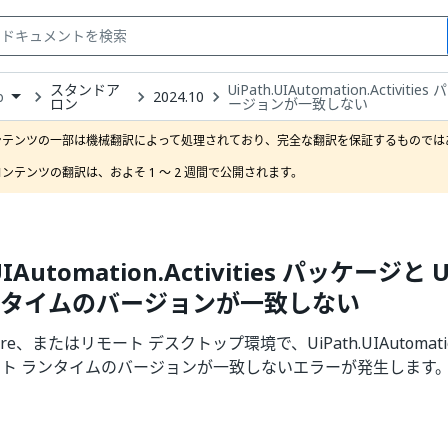
スタンドア
UiPath.UIAutomation.Activ
2024.10
o
ロン
ージョンが一致しない
own
e
ンテンツの一部は機械翻訳によって処理されており、完全な翻訳を保証するものではあ
t
ンテンツの翻訳は、およそ 1 ～ 2 週間で公開されます。
UIAutomation.Activities パッケージと 
ンタイムのバージョンが一致しない
ware、またはリモート デスクトップ環境で、UiPath.UIAutomation.A
リモート ランタイムのバージョンが一致しないエラーが発生します