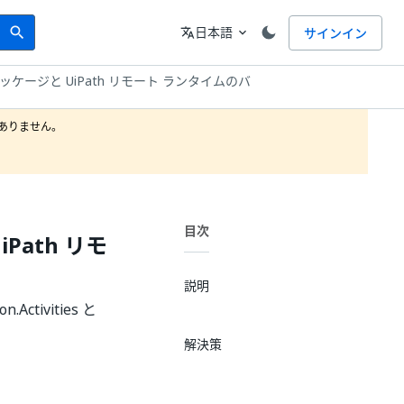
Search
言語
日本語
サインイン
search
translate
expand_more
ities パッケージと UiPath リモート ランタイムのバ
りません。

目次
UiPath リモ
説明
ctivities と
。
解決策