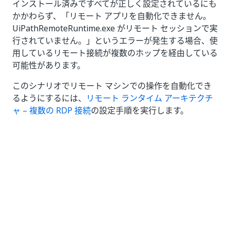
インストール済みですべてが正しく設定されているにも
かかわらず、「リモート アプリを自動化できません。
UiPathRemoteRuntime.exe がリモート セッションで実
行されていません。」というエラーが発生する場合、使
用しているリモート接続が複数のホップを経由している
可能性があります。
このシナリオでリモート マシンでの操作を自動化でき
るようにするには、
リモート ランタイム アーキテクチ
ャ – 複数の RDP 接続
の設定手順を実行します。
いい
はい
thumb_up
thumb_down
え
前へ
次へ
トラブルシュー
UiPath リモート