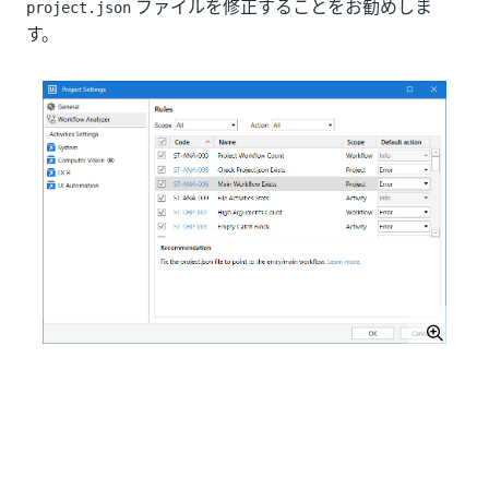
ファイルを修正することをお勧めしま
project.json
す。
いい
はい
thumb_up
thumb_down
え