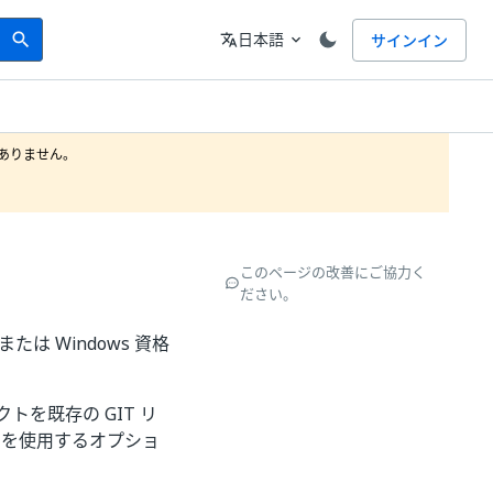
Search
言語
日本語
サインイン
search
translate
expand_more
りません。

このページの改善にご協力く
ださい。
 Windows 資格
を既存の GIT リ
ーを使用するオプショ