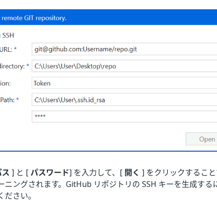
パス
] と [
パスワード
] を入力して、[
開く
] をクリックすることで
ニングされます。GitHub リポジトリの SSH キーを生成す
ください。