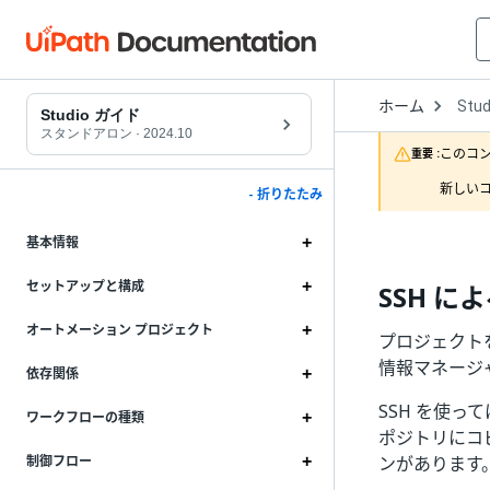
Open
ホーム
Stud
Drop
Studio ガイド
to
スタンドアロン
·
2024.10
choo
このコ
重要 :
produ
新しいコ
- 折りたたみ
基本情報
セットアップと構成
SSH に
オートメーション プロジェクト
プロジェクトを
情報マネージャー
依存関係
SSH を使っ
ワークフローの種類
ポジトリにコ
ンがあります
制御フロー