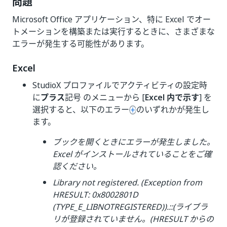
問題
Microsoft Office アプリケーション、特に Excel でオー
トメーションを構築または実行するときに、さまざまな
エラーが発生する可能性があります。
Excel
StudioX プロファイルでアクティビティの設定時
に
プラス
記号 のメニューから [
Excel 内で示す
] を
選択すると、以下のエラー
のいずれかが発生し
ます。
ブックを開くときにエラーが発生しました。
Excel がインストールされていることをご確
認ください。
Library not registered. (Exception from
HRESULT: 0x8002801D
(TYPE_E_LIBNOTREGISTERED)).::(ライブラ
リが登録されていません。(HRESULT からの