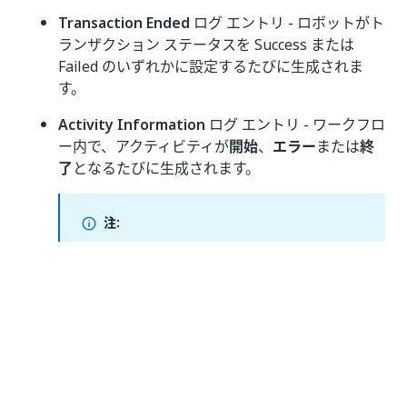
Transaction Ended
ログ エントリ - ロボットがト
ランザクション ステータスを Success または
Failed のいずれかに設定するたびに生成されま
す。
Activity Information
ログ エントリ - ワークフロ
ー内で、アクティビティが
開始
、
エラー
または
終
了
となるたびに生成されます。
注:
ログの種類の優先順位は次のとおりです。
Verbose
<
Trace
<
Information
<
Warning
<
Error
<
Critical
<
Off
。