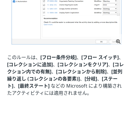
このルールは、
[フロー条件分岐]
、
[フロー スイッチ]
、
[コレクションに追加]
、
[コレクションをクリア]
、
[コレ
クション内での有無]
、
[コレクションから削除]
、
[並列
繰り返し (コレクションの各要素)]
、
[分岐]
、
[ステー
ト]
、
[最終ステート]
などの Microsoft により構築され
たアクティビティには適用されません。
いい
はい
thumb_up
thumb_down
え