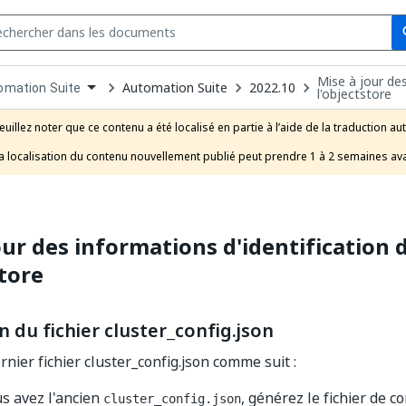
Se
s
Mise à jour des
n
Automation Suite
2022.10
omation Suite
l'objectstore
pdown
se
euillez noter que ce contenu a été localisé en partie à l’aide de la traduction au
uct
a localisation du contenu nouvellement publié peut prendre 1 à 2 semaines ava
our des informations d'identification 
store
 du fichier cluster_config.json
nier fichier cluster_config.json comme suit :
ous avez l'ancien
, générez le fichier de c
cluster_config.json