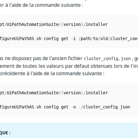
er à l'aide de la commande suivante :
pt
/
UiPathAutomationSuite
/
{
version
}
/
installer

figureUiPathAS
.
sh config get 
-
i 
/
path
/
to
/
old
/
cluster_con
ous ne disposez pas de l'ancien fichier
, 
cluster_config.json
ment de toutes les valeurs par défaut obtenues lors de l'ins
précédente à l'aide de la commande suivante :
pt
/
UiPathAutomationSuite
/
{
version
}
/
installer

figureUiPathAS
.
sh config get 
-
o 
.
/
cluster_config
.
json
UE :