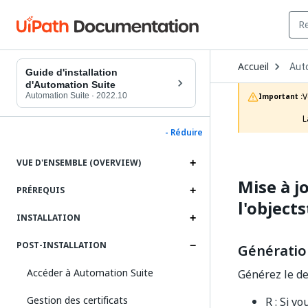
Ope
Accueil
Aut
Dro
Guide d'installation
to
d'Automation Suite
choo
Automation Suite
·
2022.10
V
Important :
prod
L
- Réduire
VUE D'ENSEMBLE (OVERVIEW)
Mise à j
PRÉREQUIS
l'object
INSTALLATION
POST-INSTALLATION
Génération
Accéder à Automation Suite
Générez le der
Gestion des certificats
R : Si v