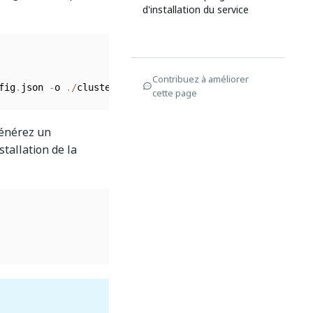
d'installation du service
Contribuez à améliorer
fig
.
json 
-
o 
.
/
cluster_config
.
json
cette page
générez un
tallation de la