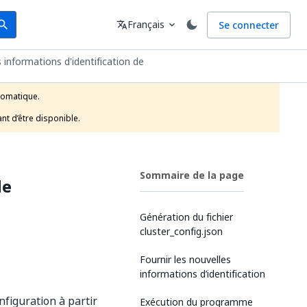
arch
Langue
Français
Se connecter
earch
translate
expand_more
 informations d'identification de
tomatique.

nt d’être disponible.
Sommaire de la page
de
Génération du fichier
cluster_config.json
Fournir les nouvelles
informations d’identification
onfiguration à partir
Exécution du programme