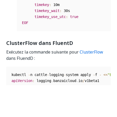
timekey
:
 10m

timekey_wait
:
 30s

timekey_use_utc
:
true
EOF
ClusterFlow dans FluentD
Exécutez la commande suivante pour
ClusterFlow
dans FluendD :
kubectl 
-
n cattle
-
logging
-
system apply 
-
f 
-
<<
"EOF
apiVersion
:
 logging
.
banzaicloud
.
io
/
kind
:
metadata
:
name
:
 es
-
spec
:
filters
:
-
 tag_normaliser
: