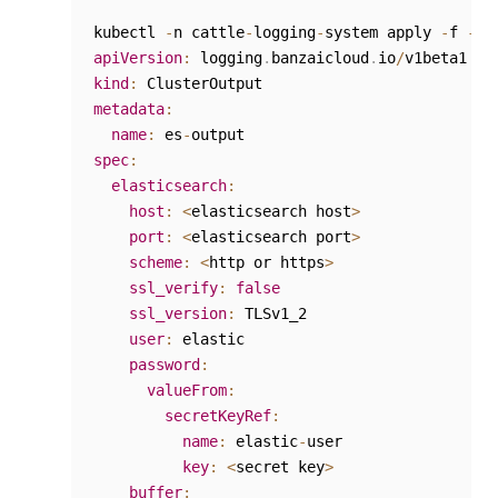
kubectl 
-
n cattle
-
logging
-
system apply 
-
f 
-
<
apiVersion
:
 logging
.
banzaicloud
.
io
/
kind
:
metadata
:
name
:
 es
-
spec
:
elasticsearch
:
host
:
<
elasticsearch host
>
port
:
<
elasticsearch port
>
scheme
:
<
http or https
>
ssl_verify
:
false
ssl_version
:
 TLSv1_2

user
:
 elastic

password
:
valueFrom
:
secretKeyRef
:
name
:
 elastic
-
user

key
:
<
secret key
>
buffer
: