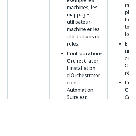
exemple les
migr
machines, les
plus
mappages
locat
utilisateur-
total
machine et les
locat
attributions de
rôles.
Entit
uniq
Configurations
enti
Orchestrator
:
Orch
l'installation
répe
d'Orchestrator
dans
Conf
Automation
Orch
Suite est
Cert
configurée
para
exactement de
Orch
la même
sont
manière que
mais
dans le cadre
Détai