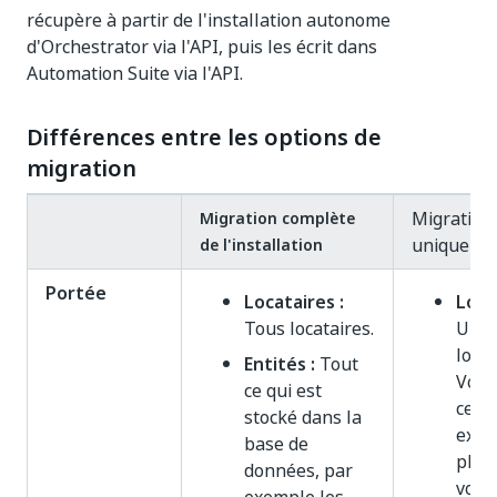
récupère à partir de l'installation autonome
d'Orchestrator via l'API, puis les écrit dans
Automation Suite via l'API.
Différences entre les options de
migration
Migration 
Migration complète
unique
de l'installation
Portée
Locataires :
Loca
Tous locataires.
Uniq
locat
Entités :
Tout
Vous
ce qui est
cepe
stocké dans la
exécu
base de
plusi
données, par
vous