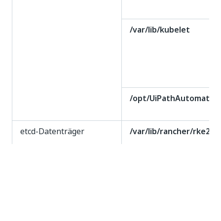
/var/lib/kubelet
/opt/UiPathAutomation
etcd-Datenträger
/var/lib/rancher/rke2/s
DataDisk
/datadisk