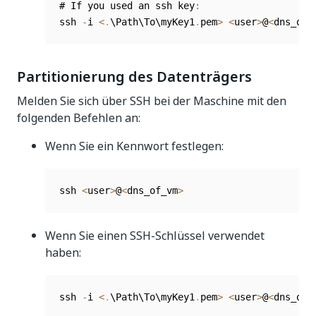
# If you used an ssh key
:
ssh 
-
i 
<
.
\Path\To\myKey1
.
pem
>
<
user
>
@
<
dns_of_
Partitionierung des Datenträgers
Melden Sie sich über SSH bei der Maschine mit den
folgenden Befehlen an:
Wenn Sie ein Kennwort festlegen:
ssh 
<
user
>
@
<
dns_of_vm
>
Wenn Sie einen SSH-Schlüssel verwendet
haben:
ssh 
-
i 
<
.
\Path\To\myKey1
.
pem
>
<
user
>
@
<
dns_of_