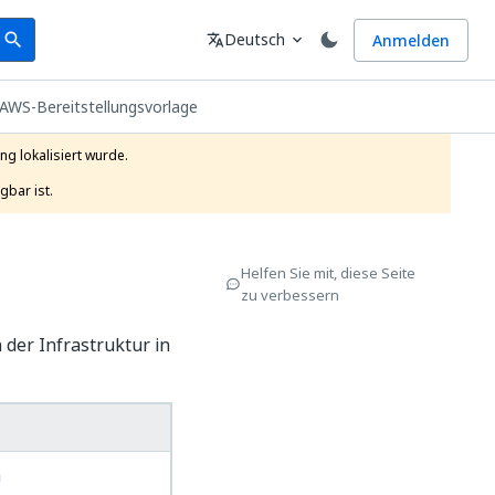
earch
Sprache
Deutsch
Anmelden
search
translate
expand_more
AWS-Bereitstellungsvorlage
g lokalisiert wurde.

gbar ist.
Helfen Sie mit, diese Seite
zu verbessern
 der Infrastruktur in
m