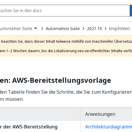
S
pen
Automation Suite
2021.10
Empfohlen: 
Automation Suite
ropdown
o
hoose
e beachten Sie, dass dieser Inhalt teilweise mithilfe von maschineller Übersetzun
roduct
ann 1–2 Wochen dauern, bis die Lokalisierung neu veröffentlichter Inhalte verfü
en: AWS-Bereitstellungsvorlage
den Tabelle finden Sie die Schritte, die Sie zum Konfigurieren
en müssen.
Anweisungen
r der AWS-Bereitstellung
Architekturdiagram