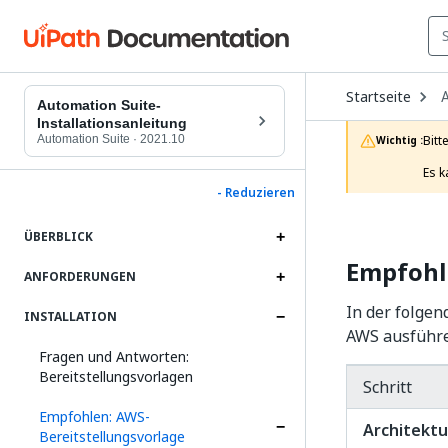
O
Startseite
D
Automation Suite-
t
Installationsanleitung
c
Automation Suite
·
2021.10
Bitt
Wichtig :
p
Es k
- Reduzieren
ÜBERBLICK
Empfohl
ANFORDERUNGEN
In der folgen
INSTALLATION
AWS ausführ
Fragen und Antworten:
Bereitstellungsvorlagen
Schritt
Empfohlen: AWS-
Architektu
Bereitstellungsvorlage