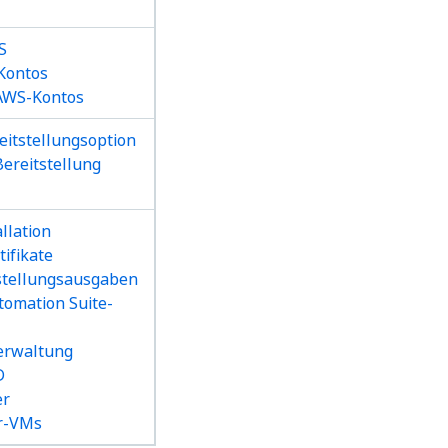
S
-Kontos
 AWS-Kontos
eitstellungsoption
ereitstellung
llation
tifikate
tstellungsausgaben
tomation Suite-
verwaltung
D
er
er-VMs