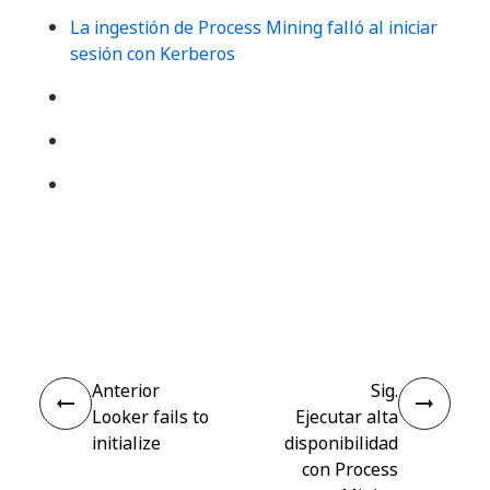
La ingestión de Process Mining falló al iniciar
sesión con Kerberos
Sí
No
thumb_up
thumb_down
Anterior
Sig.
Looker fails to
Ejecutar alta
initialize
disponibilidad
con Process