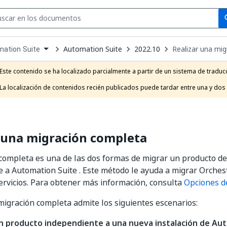
Se
se
Automation Suite
2022.10
Realizar una mi
ation Suite
own
e
Este contenido se ha localizado parcialmente a partir de un sistema de traducc
t
La localización de contenidos recién publicados puede tardar entre una y dos
 una migración completa
completa es una de las dos formas de migrar un producto d
 a Automation Suite . Este método le ayuda a migrar Orchest
ervicios. Para obtener más información, consulta
Opciones d
migración completa admite los siguientes escenarios:
n producto independiente a una nueva instalación de Au