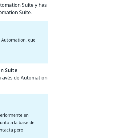
utomation Suite y has
omation Suite.
t Automation, que
n Suite
 través de Automation
teriormente en
unta a la base de
intacta pero