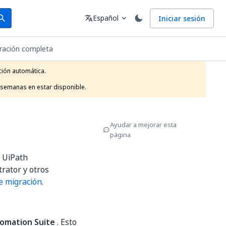
arch
Idioma
Español
Iniciar sesión
arch
translate
expand_more
gración completa
ión automática.

 semanas en estar disponible.
Ayudar a mejorar esta
página
e UiPath
rator y otros
e migración
.
tomation Suite
. Esto