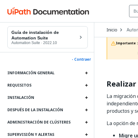
Open
Inicio
Autom
Dropd
Guía de instalación de
to
Automation Suite
choos
Automation Suite
·
2022.10
Importante :
produc
- Contraer
INFORMACIÓN GENERAL
Realizar
REQUISITOS
La migración 
INSTALACIÓN
independiente
DESPUÉS DE LA INSTALACIÓN
productos y s
ADMINISTRACIÓN DE CLÚSTERES
La opción de 
SUPERVISIÓN Y ALERTAS
Migre u