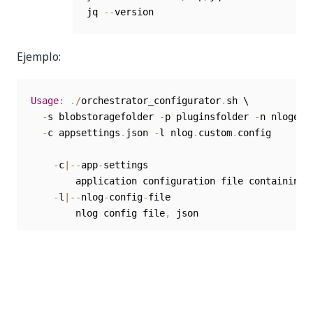
jq 
--
version
Ejemplo:
Usage
:
.
/
orchestrator_configurator
.
sh \

-
s blobstoragefolder 
-
p pluginsfolder 
-
n nlogext
-
c appsettings
.
json 
-
l nlog
.
custom
.
config 

-
c
|
--
app
-
settings

        application configuration file containing 
-
l
|
--
nlog
-
config
-
file

        nlog config file
,
 json

-
s
|
--
storage
-
folder

        location 
of
 the storage folder on the local
-
n
|
--
nlog
-
extensions
-
folder

        location 
of
 the nlog extensions on the loca
-
p
|
--
securestore
-
plugins
-
folder
