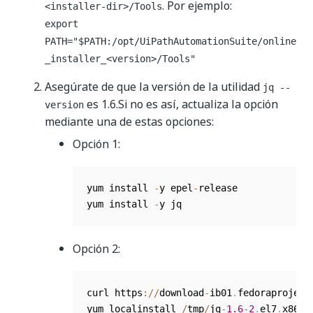
. Por ejemplo:
<installer-dir>/Tools
export
PATH="$PATH:/opt/UiPathAutomationSuite/online
_installer_<version>/Tools"
Asegúrate de que la versión de la utilidad
jq --
es 1.6.Si no es así, actualiza la opción
version
mediante una de estas opciones:
Opción 1:
yum install 
-
y epel
-
release

yum install 
-
y jq
Opción 2:
curl https
:
/
/
download
-
ib01
.
fedoraproject
yum localinstall 
/
tmp
/
jq
-
1.6
-
2
.
el7
.
x86_6