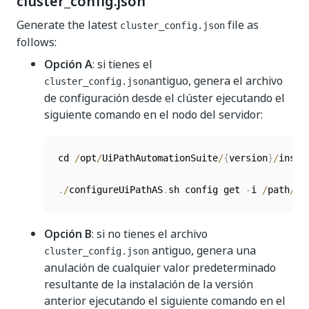
cluster_config.json
Generate the latest
file as
cluster_config.json
follows:
Opción A
: si tienes el
antiguo, genera el archivo
cluster_config.json
de configuración desde el clúster ejecutando el
siguiente comando en el nodo del servidor:
cd 
/
opt
/
UiPathAutomationSuite
/
{
version
}
/
instal
.
/
configureUiPathAS
.
sh config get 
-
i 
/
path
/
to
Opción B
: si no tienes el archivo
antiguo, genera una
cluster_config.json
anulación de cualquier valor predeterminado
resultante de la instalación de la versión
anterior ejecutando el siguiente comando en el