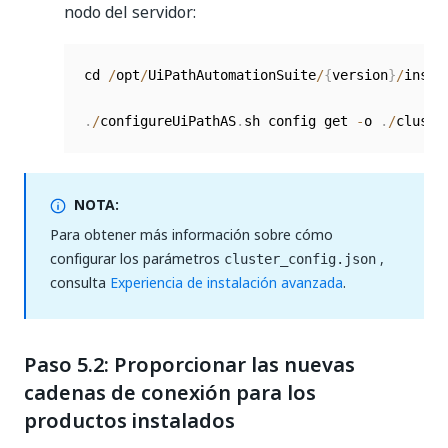
nodo del servidor:
cd 
/
opt
/
UiPathAutomationSuite
/
{
version
}
/
instal
.
/
configureUiPathAS
.
sh config get 
-
o 
.
/
cluste
NOTA:
Para obtener más información sobre cómo
configurar los parámetros
,
cluster_config.json
consulta
Experiencia de instalación avanzada
.
Paso 5.2: Proporcionar las nuevas
cadenas de conexión para los
productos instalados