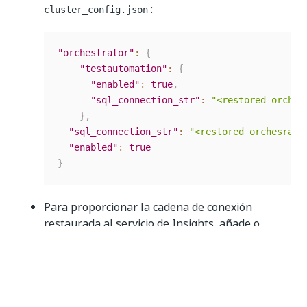
:
cluster_config.json
"orchestrator"
:
{
"testautomation"
:
{
"enabled"
:
true
,
"sql_connection_str"
:
"<restored orches
}
,
"sql_connection_str"
:
"<restored orchesrato
"enabled"
:
true
}
Para proporcionar la cadena de conexión
restaurada al servicio de Insights, añade o
actualiza
en
en el
sql_connection_str
insights
archivo
.
cluster_config.json
"insights"
:
{