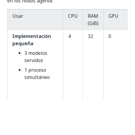
en los nodos agente.
Usar
CPU
RAM
GPU
(GiB)
Implementación
4
32
0
pequeña
:
3 modelos
servidos
1 proceso
simultáneo
Implementación
8
52
Se recomie
media
:
encarecida
5 modelos