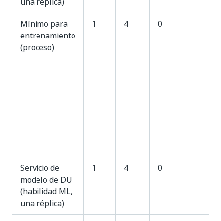
una réplica)
Mínimo para
1
4
0
entrenamiento
(proceso)
Servicio de
1
4
0
modelo de DU
(habilidad ML,
una réplica)