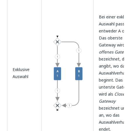
Bei einer exklusi
Auswahl passiert
entweder A oder
Das oberste
Gateway wird al
offenes Gatewa
bezeichnet, das
angibt, wo das
Exklusive
Auswahlverhalte
Auswahl
beginnt. Das
unterste Gatew
wird als
Close-
Gateway
bezeichnet und g
an, wo das
Auswahlverhalte
endet.