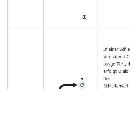
In einer Schleife
wird zuerst C
ausgeführt, dan
erfolgt D als Teil
des
Schleifenverhalte
Das oberste
Gateway wird al
offenes Gatewa
bezeichnet, was
Schleife
angibt, wo das
Schleifenverhalt