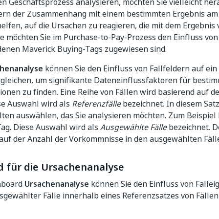
n Geschäftsprozess analysieren, möchten Sie vielleicht her
ern der Zusammenhang mit einem bestimmten Ergebnis am g
helfen, auf die Ursachen zu reagieren, die mit dem Ergebnis
se möchten Sie im Purchase-to-Pay-Prozess den Einfluss vo
 denen Maverick Buying-Tags zugewiesen sind.
henanalyse
können Sie den Einfluss von Fallfeldern auf ei
gleichen, um signifikante Dateneinflussfaktoren für besti
ionen zu finden. Eine Reihe von Fällen wird basierend auf d
ese Auswahl wird als
Referenzfälle
bezeichnet. In diesem Sat
lten auswählen, das Sie analysieren möchten. Zum Beispiel 
ag. Diese Auswahl wird als
Ausgewählte Fälle
bezeichnet. De
 auf der Anzahl der Vorkommnisse in den ausgewählten Fäll
 für die Ursachenanalyse
hboard
Ursachenanalyse
können Sie den Einfluss von Fallei
sgewählter Fälle innerhalb eines Referenzsatzes von Fällen