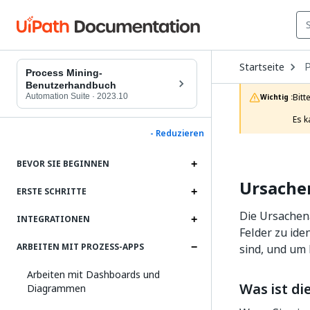
O
Startseite
D
Process Mining-
t
Benutzerhandbuch
c
Automation Suite
·
2023.10
Bitt
Wichtig :
p
Es k
- Reduzieren
BEVOR SIE BEGINNEN
Ursache
ERSTE SCHRITTE
Die Ursachen
INTEGRATIONEN
Felder zu ide
ARBEITEN MIT PROZESS-APPS
sind, und um
Arbeiten mit Dashboards und
Was ist d
Diagrammen