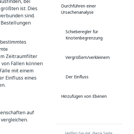
ausfinden, bei
Durchführen einer
rößten ist. Dies
Ursachenanalyse
 verbunden sind.
n Bestellungen
Schieberegler für
Knotenbegrenzung
n bestimmtes
mmte
em Zeitraumfilter
Vergrößern/verkleinern
z von Fällen können
Fälle mit einem
Der Einfluss
r Einfluss eines
en.
Hinzufügen von Ebenen
genschaften auf
 vergleichen.
Helfen Sie mit, diese Seite