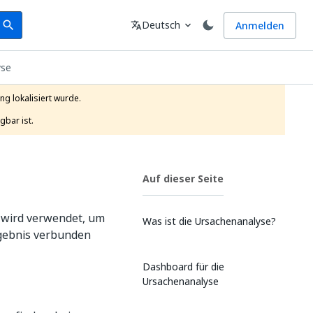
earch
Sprache
Deutsch
Anmelden
search
translate
expand_more
yse
g lokalisiert wurde.

gbar ist.
Auf dieser Seite
e wird verwendet, um
Was ist die Ursachenanalyse?
rgebnis verbunden
Dashboard für die
Ursachenanalyse