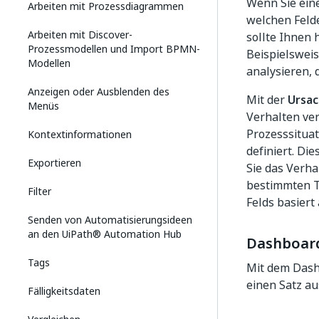
Wenn Sie eine
Arbeiten mit Prozessdiagrammen
welchen Feld
Arbeiten mit Discover-
sollte Ihnen 
Prozessmodellen und Import BPMN-
Beispielswei
Modellen
analysieren,
Anzeigen oder Ausblenden des
Mit der
Ursac
Menüs
Verhalten ver
Prozesssituat
Kontextinformationen
definiert. Di
Exportieren
Sie das Verha
bestimmten T
Filter
Felds basiert
Senden von Automatisierungsideen
an den UiPath® Automation Hub
Dashboard
Tags
Mit dem Das
einen Satz au
Fälligkeitsdaten