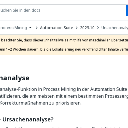
S
pen
Automation Suite
2023.10
Ursachenanal
Process Mining
ropdown
o
hoose
e beachten Sie, dass dieser Inhalt teilweise mithilfe von maschineller Übersetzun
roduct
ann 1–2 Wochen dauern, bis die Lokalisierung neu veröffentlichter Inhalte verfü
nanalyse
analyse-Funktion in Process Mining in der Automation Suit
ntifizieren, die am meisten mit einem bestimmten Prozesse
 Korrekturmaßnahmen zu priorisieren.
ie Ursachenanalyse?