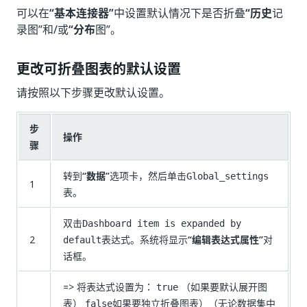
可以在
“基本连接器”
中设置默认情况下是否折叠
“历史
记
录图”和/或
“分布
图”。
更改可折叠图表的默认设置
请按照以下步骤更改默认设置。
步
操作
骤
转到
“数据”
选项卡，然后单击
Global_settings
1
表。
双击
Dashboard item is expanded by
2
表达式。系统将显示
“编辑表达式属性”
对
default
话框。
=> 将表达式设置为：
（如果要默认展开图
true
表）
如果要独立折叠图表）（无论数据集中
false