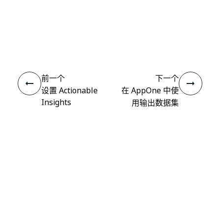
是
否
thumb_up
thumb_down
前一个
下一个
设置 Actionable
在 AppOne 中使
Insights
用输出数据集
连接
需要帮助?
支持
想要了解详细内容？
UiPath Academy
有问题?
UiPath 论坛
保持更新