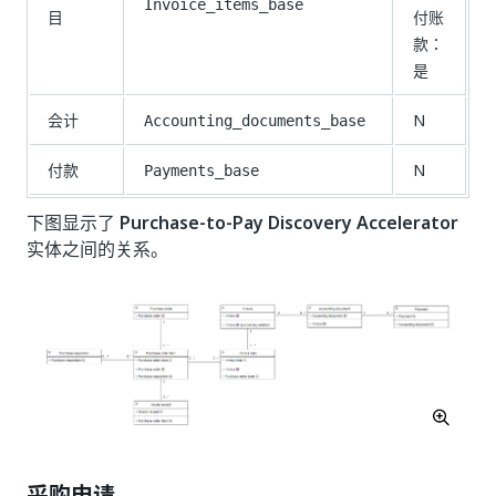
Invoice_items_base
目
付账
款：
是
会计
N
Accounting_documents_base
付款
N
Payments_base
下图显示了
Purchase-to-Pay Discovery Accelerator
实体之间的关系。