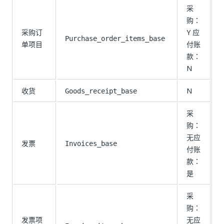
采
购：
采购订
Y 应
Purchase_order_items_base
单项目
付账
款：
N
收货
N
Goods_receipt_base
采
购：
无应
发票
Invoices_base
付账
款：
是
采
购：
发票项
无应