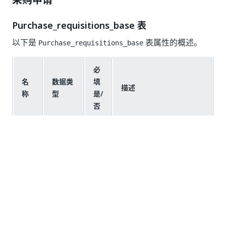
采购申请
Purchase_requisitions_base 表
以下是
表属性的概述。
Purchase_requisitions_base
必
名
数据类
填
描述
称
型
是/
否
采
购
申
文本
Y
采购申请的唯一标识符。
请
ID
创
建
日期
Y
创建采购申请的日期。
日