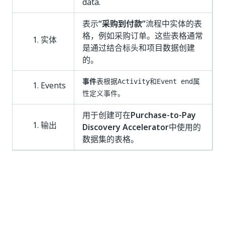
data.
表示
“采购到付款”
流程中实体的表
格，例如采购订单。这些表格通常
实体
是通过结合标头和项目数据创建
的。
事件
表根据
和
属
Activity
Event end
Events
性定义事件。
用于创建可在
Purchase-to-Pay
输出
Discovery Accelerator
中使用的
数据集的表格。
是
否
thumb_up
thumb_down