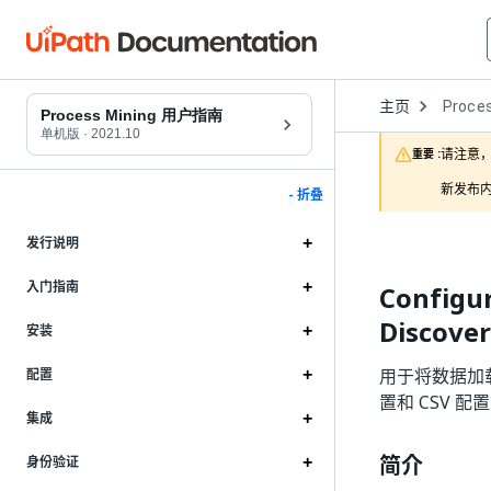
Open
主页
Proces
Dropd
Process Mining 用户指南
to
单机版
·
2021.10
choose
请注意，
重要 :
product
新发布内
- 折叠
发行说明
入门指南
Configur
Discover
安装
用于将数据加载到
配置
置和 CSV 
集成
简介
身份验证