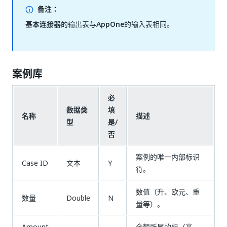
备注：
基本连接器
的输出表与
AppOne
的输入表相同。
案例库
必
数据类
填
名称
描述
型
是/
否
案例的唯一内部标识
Case ID
文本
Y
符。
数值（升、欧元、重
数量
Double
N
量等）。
Amount
金额所属的组（高、