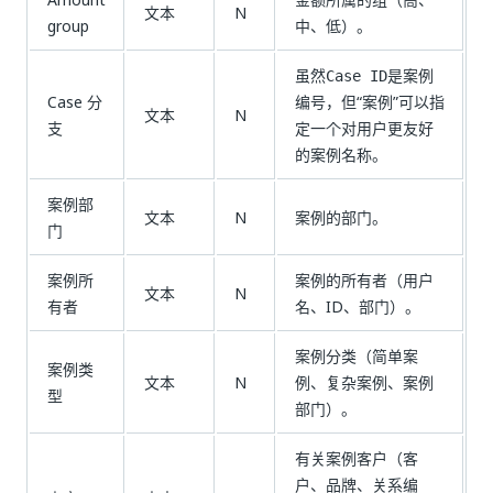
文本
N
group
中、低）。
虽然
是案例
Case ID
Case 分
编号，但“案例”可以指
文本
N
支
定一个对用户更友好
的案例名称。
案例部
文本
N
案例的部门。
门
案例所
案例的所有者（用户
文本
N
有者
名、ID、部门）。
案例分类（简单案
案例类
文本
N
例、复杂案例、案例
型
部门）。
有关案例客户（客
户、品牌、关系编