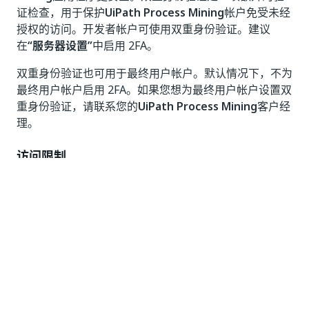
证检查，用于保护
UiPath Process Mining
帐户免受未经
授权的访问。开发者帐户可使用双重身份验证。建议
在
“服务器设置”
中启用 2FA。
双重身份验证也可用于最终用户帐户。默认情况下，不为
最终用户帐户启用 2FA。如果您想为最终用户帐户设置双
重身份验证，请联系您的
UiPath Process Mining
客户经
理。
访问限制
最终用户只能访问他们有权访问的项目和数据。
应用程序开发者可以访问完整安装中的所有内容。因此，
建议在开发者帐户上设置 IP 地址限制。这可以在
“超级管
理员”
界面的
“超级管理员用户”
选项卡中完成。
密码安全性
使用安全密码哈希存储密码。 密码强度计算器用于确定