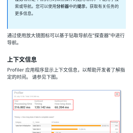
索或导航。您可以使用
分析器
中的
提示
，获取有关任务的
更多信息。
通过使用放大镜图标可以基于钻取导航在“探查器”中进行
导航。
上下文信息
Profiler 应用程序显示上下文信息，以帮助开发者了解指
定的时间。 请参见下图。