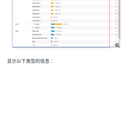
显示以下类型的信息：
左上角显示平台花费的总时间。 如果您向下钻取某
个项目，则此时间也会显示在顶部。 这为您提供了
作为开发者正在分析的部分时间与整个时间相比的
信息。
右上角将显示
“信息”
按钮。如果单击此按钮，系统
将显示额外信息，说明颜色的含义。
右侧的
“百分比”
列显示所花费时间的百分比。