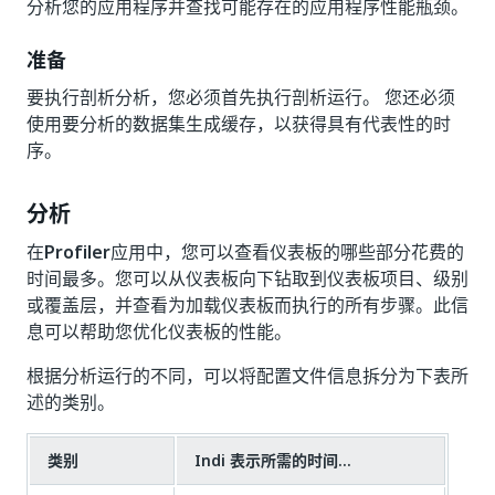
分析您的应用程序并查找可能存在的应用程序性能瓶颈。
准备
要执行剖析分析，您必须首先执行剖析运行。 您还必须
使用要分析的数据集生成缓存，以获得具有代表性的时
序。
分析
在
Profiler
应用中，您可以查看仪表板的哪些部分花费的
时间最多。您可以从仪表板向下钻取到仪表板项目、级别
或覆盖层，并查看为加载仪表板而执行的所有步骤。此信
息可以帮助您优化仪表板的性能。
根据分析运行的不同，可以将配置文件信息拆分为下表所
述的类别。
类别
Indi 表示所需的时间…