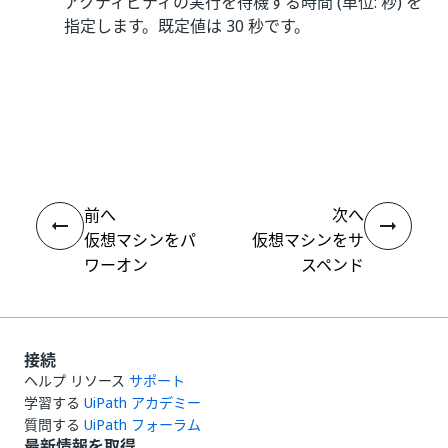
アクティビティの実行を待機する時間 (単位: 秒) を
指定します。既定値は 30 秒です。
いい
はい
thumb_up
thumb_down
え
前へ
次へ
仮想マシンをパ
仮想マシンをサ
ワーオン
スペンド
接続
ヘルプ リソース
サポート
学習する
UiPath アカデミー
質問する
UiPath フォーラム
最新情報を取得