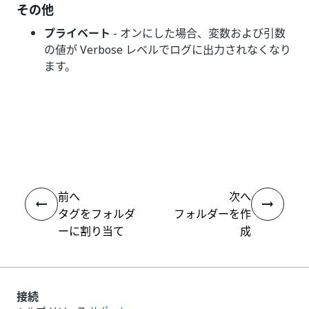
その他
プライベート
- オンにした場合、変数および引数
の値が Verbose レベルでログに出力されなくなり
ます。
いい
はい
thumb_up
thumb_down
え
前へ
次へ
タグをフォルダ
フォルダーを作
ーに割り当て
成
接続