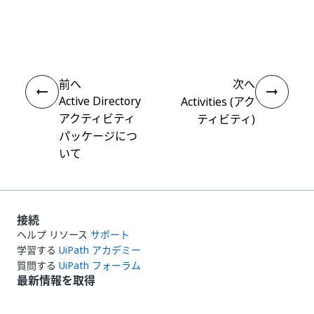
いい
はい
thumb_up
thumb_down
え
前へ
次へ
Active Directory
Activities (アク
アクティビティ
ティビティ)
パッケージにつ
いて
接続
ヘルプ リソース
サポート
学習する
UiPath アカデミー
質問する
UiPath フォーラム
最新情報を取得