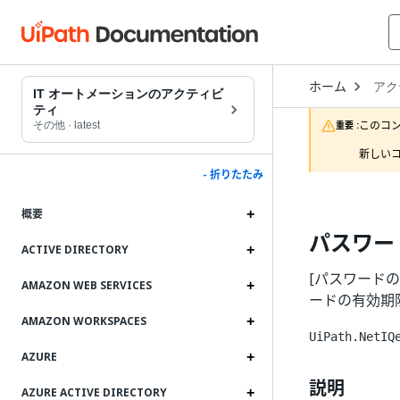
Open
ホーム
アク
Drop
IT オートメーションのアクティビ
to
ティ
choo
このコ
その他
·
latest
重要 :
produ
新しいコ
- 折りたたみ
概要
パスワー
ACTIVE DIRECTORY
[パスワードの
AMAZON WEB SERVICES
ードの有効期
AMAZON WORKSPACES
UiPath.NetIQ
AZURE
説明
AZURE ACTIVE DIRECTORY