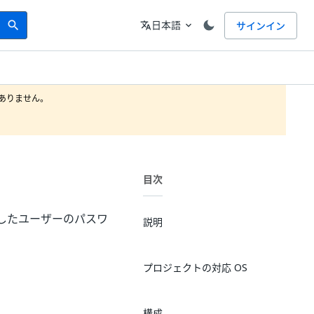
Search
言語
日本語
サインイン
search
translate
expand_more
りません。

目次
の指定したユーザーのパスワ
説明
プロジェクトの対応 OS
構成