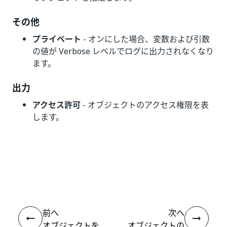
その他
プライベート
- オンにした場合、変数および引数
の値が Verbose レベルでログに出力されなくなり
ます。
出力
アクセス許可
- オブジェクトのアクセス権限を表
します。
いい
はい
thumb_up
thumb_down
え
前へ
次へ
オブジェクトを
オブジェクトの