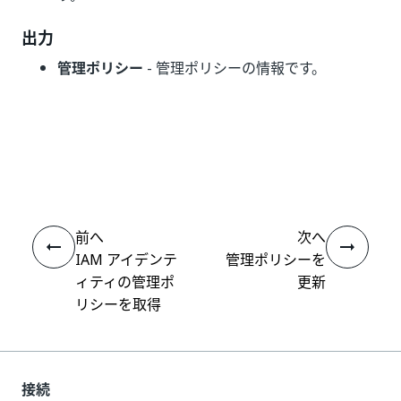
出力
管理ポリシー
- 管理ポリシーの情報です。
いい
はい
thumb_up
thumb_down
え
前へ
次へ
IAM アイデンテ
管理ポリシーを
ィティの管理ポ
更新
リシーを取得
接続