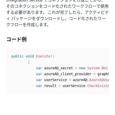
Integration Service でコネクションを作成してから、
そのコネクションをコード化されたワークフローで使用
する必要があります。 これが完了したら、アクティビテ
ィ パッケージをダウンロードし、コード化されたワー
クフローを作成します。
コード例
public
void
Execute
(
)
{
var
 azureAD_secret 
=
new
System
.
Net
.
Ne
var
 azureAD_client_provider 
=
 graphSer
var
 userService 
=
 azureAD
.
AzureADUserS
var
 result 
=
 userService
.
CheckExistenc
いい