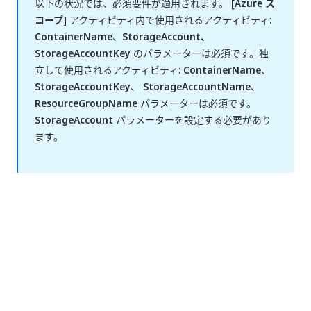
以下の状況では、必須要件が適用されます。
[Azure ス
コープ
] アクティビティ内で使用されるアクティビティ:
ContainerName
、
StorageAccount、
StorageAccountKey
のパラメーターは必須です。
独
立して使用されるアクティビティ:
ContainerName
、
StorageAccountKey
、
StorageAccountName
、
ResourceGroupName
パラメーターは必須です。
StorageAccount
パラメーターを設定する必要があり
ます。
いい
はい
thumb_up
thumb_down
え
前へ
次へ
BLOB をコピ
IP 構成を作